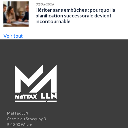
03/06/2026
Hériter sans embûches : pourquoi la
planification successorale devient
incontournable
Voir tout
Mattax LLN
Chemin du Stocquoy 3
B-1300 Wavre