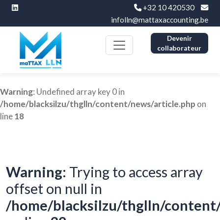
+32 10 420530
infolln@mattaxaccounting.be
Devenir
collaborateur
Warning
: Undefined array key 0 in
/home/blacksilzu/thglln/content/news/article.php
on
line
18
Warning
: Trying to access array
offset on null in
/home/blacksilzu/thglln/content