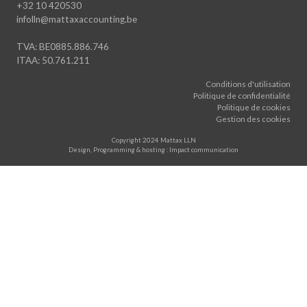
+32 10 420530
infolln@mattaxaccounting.be
TVA: BE0885.886.746
ITAA: 50.761.211
Conditions d'utilisation
Politique de confidentialité
Politique de cookies
Gestion des cookies
Copyright 2024 Mattax LLN
Design, Programming & hosting : Impact communication