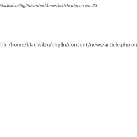
lacksilzu/thglln/content/news/article.php
on line
33
l in
/home/blacksilzu/thglln/content/news/article.php
on 