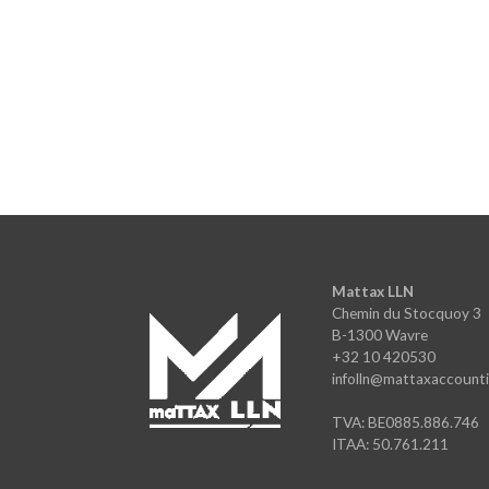
Mattax LLN
Chemin du Stocquoy 3
B-1300 Wavre
+32 10 420530
infolln@mattaxaccounti
TVA: BE0885.886.746
ITAA: 50.761.211