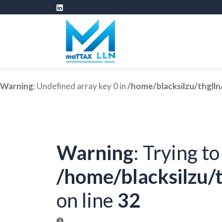
Warning
: Undefined array key 0 in
/home/blacksilzu/thglln
Warning
: Trying to
/home/blacksilzu/t
on line
32