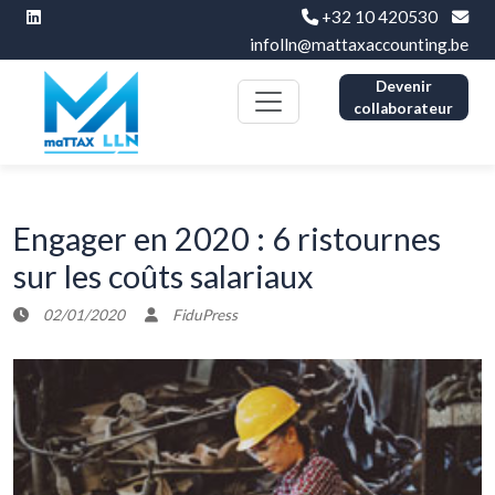
+32 10 420530
infolln@mattaxaccounting.be
Devenir
collaborateur
Engager en 2020 : 6 ristournes
sur les coûts salariaux
02/01/2020
FiduPress