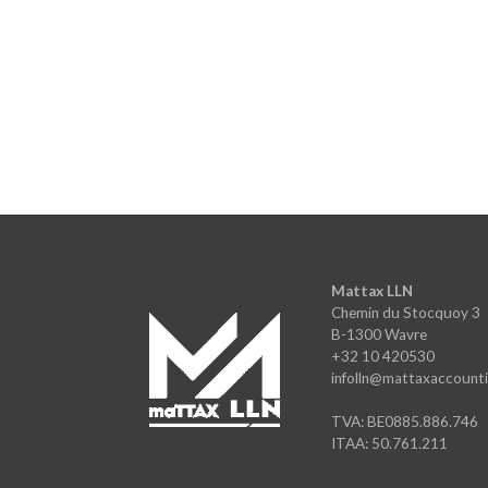
Mattax LLN
Chemin du Stocquoy 3
B-1300 Wavre
+32 10 420530
infolln@mattaxaccounti
TVA: BE0885.886.746
ITAA: 50.761.211