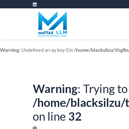
Warning
: Undefined array key 0 in
/home/blacksilzu/thglln
Warning
: Trying to
/home/blacksilzu/t
on line
32