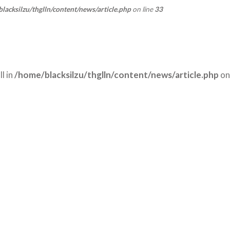
lacksilzu/thglln/content/news/article.php
on line
33
l in
/home/blacksilzu/thglln/content/news/article.php
on 