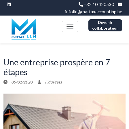
+32 10 420530
infolln@mattaxaccounting.be
Devenir
collaborateur
Une entreprise prospère en 7
étapes
09/01/2020
FiduPress