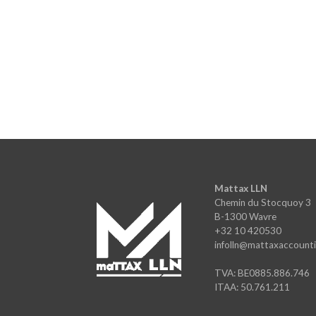
Mattax LLN
Chemin du Stocquoy 3
B-1300 Wavre
+32 10 420530
infolln@mattaxaccounti
TVA: BE0885.886.746
ITAA: 50.761.211