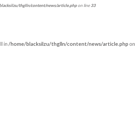
lacksilzu/thglln/content/news/article.php
on line
33
l in
/home/blacksilzu/thglln/content/news/article.php
on 