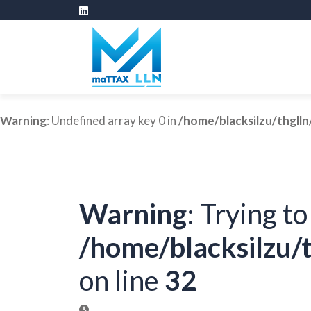
Warning
: Undefined array key 0 in
/home/blacksilzu/thglln
Warning
: Trying to
/home/blacksilzu/t
on line
32