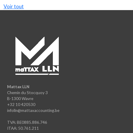
Voir tout
Mattax LLN
Chemin du Stocquoy 3
B-1300 Wavre
+32 10 420530
infolln@mattaxaccounting.be
TVA: BE0885.886.746
ITAA: 50.761.211