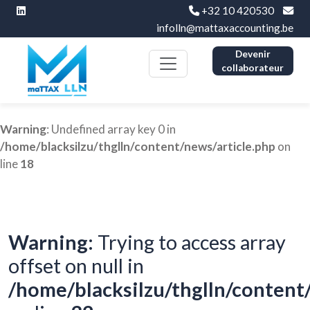
+32 10 420530
infolln@mattaxaccounting.be
Devenir
collaborateur
Warning
: Undefined array key 0 in
/home/blacksilzu/thglln/content/news/article.php
on
line
18
Warning
: Trying to access array
offset on null in
/home/blacksilzu/thglln/content