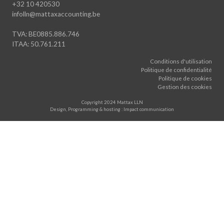
+32 10 420530
infolln@mattaxaccounting.be
TVA: BE0885.886.746
ITAA: 50.761.211
Conditions d'utilisation
Politique de confidentialité
Politique de cookies
Gestion des cookies
Copyright 2024 Mattax LLN
Design, Programming & hosting : Impact communication